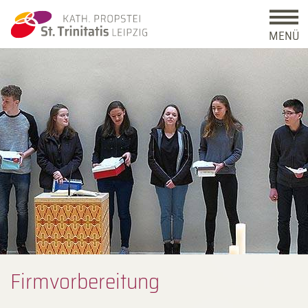
MENÜ
Firm­vor­berei­tung