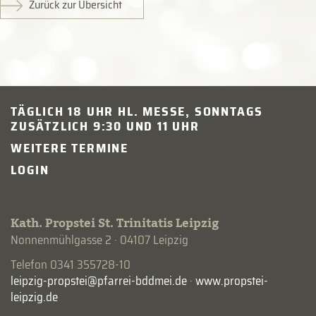
Zurück zur Übersicht
TÄGLICH 18 UHR HL. MESSE, SONNTAGS
ZUSÄTZLICH 9:30 UND 11 UHR
WEITERE TERMINE
LOGIN
Kath. Propstei St. Trinitatis Leipzig
Nonnenmühlgasse 2 · 04107 Leipzig
Telefon 0341 355728-10
·
www.propstei-
leipzig.de