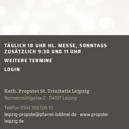
TÄGLICH 18 UHR HL. MESSE, SONNTAGS
ZUSÄTZLICH 9:30 UND 11 UHR
WEITERE TERMINE
LOGIN
Kath. Propstei St. Trinitatis Leipzig
Nonnenmühlgasse 2 · 04107 Leipzig
Telefon 0341 355728-10
·
www.propstei-
leipzig.de